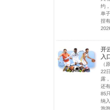
约，
单
捏有
202
开云
入
（原
2
露
还
85
纳
泡