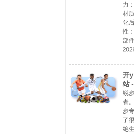
力：
材
化
性
部件
202
开y
站 
锐
者。
步
了
绝