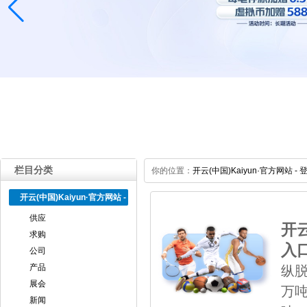
栏目分类
你的位置：
开云(中国)Kaiyun·官方网站 -
开云(中国)Kaiyun·官方网站 -
登录入口
供应
开云
求购
入
公司
产品
纵脱
展会
万吨
新闻