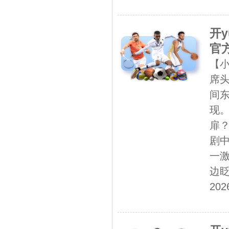
开y
官方
【小
席
间
现
扉
剧
一
边眨眼
202