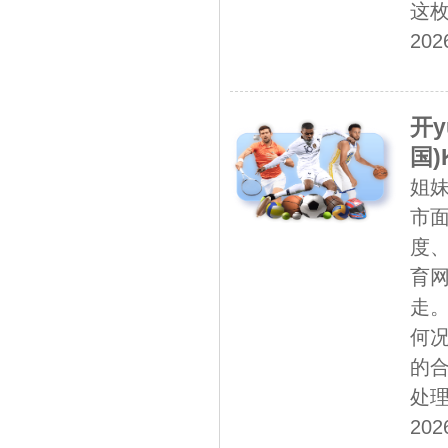
这枚朴
202
开
国)
姐
市
度
育
走
何
的
处理
202