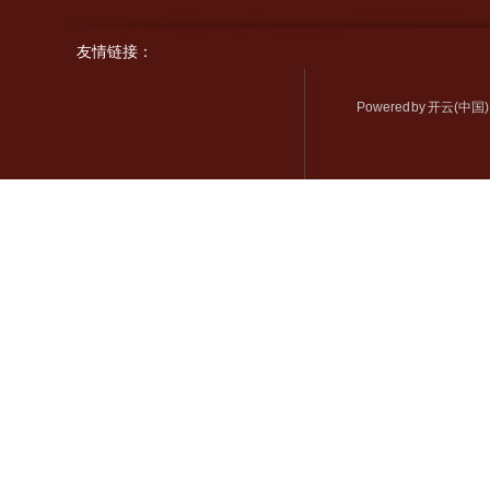
友情链接：
Powered by
开云(中国)