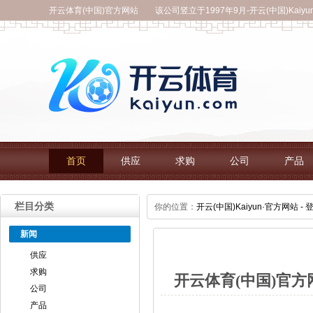
开云体育(中国)官方网站 该公司竖立于1997年9月-开云(中国)Kaiyun
首页
供应
求购
公司
产品
栏目分类
你的位置：
开云(中国)Kaiyun·官方网站 -
新闻
供应
求购
开云体育(中国)官方网
公司
产品