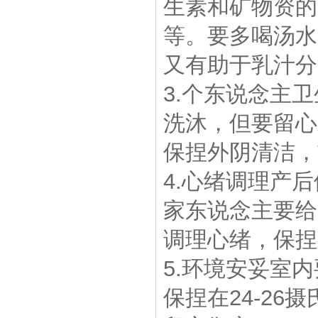
生素和矿物资的
等。要多喝汤水
又有助于乳汁分
3.个东说念主
洗沐，但要留心
保捏外阴清洁，
4.心绪调理产
家东说念主要给
调理心绪，保捏
5.环境安妥室
保捏在24-26