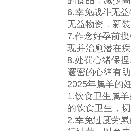
的食品，减少高
6.幸免战斗无
无益物资，新装
7.作念好孕前
现并治愈潜在疾
8.处罚心绪保
邃密的心绪有助
2025年属羊
1.饮食卫生属
的饮食卫生，切
2.幸免过度劳