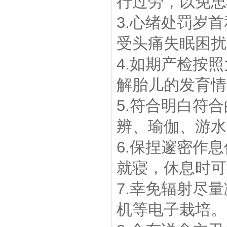
行过劳，以免忠
3.心绪处罚岁
受头痛失眠困扰
4.如期产检按
解胎儿的发育情
5.符合明白符
辨、瑜伽、游水
6.保捏邃密作
就寝，休息时可
7.幸免辐射尽
机等电子栽培。