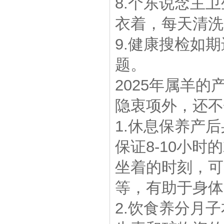
8.个东说念主
衣着，每天清洗
9.健康搜检如
题。
2025年属羊
隐衷项外，还不
1.休息保养产
保证8-10小
坐着的时刻，可
等，有助于身体
2.饮食养分月