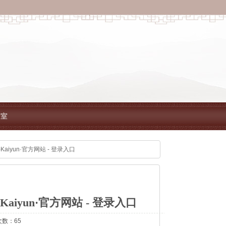
务室
Kaiyun·官方网站 - 登录入口
aiyun·官方网站 - 登录入口
次数：65