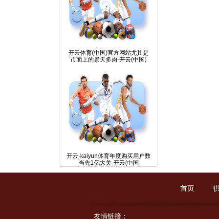
开云体育(中国)官方网站尤其是
市面上的景天多肉-开云(中国)
开云·kaiyun体育年度购买用户数
当先1亿大关-开云(中国
首页
友情链接：