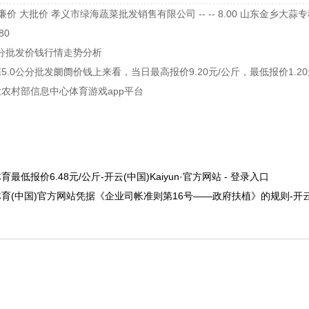
价 大批价 孝义市绿海蔬菜批发销售有限公司 -- -- 8.00 山东金乡大蒜专科批
.80
公分批发价钱行情走势分析
.0公分批发阛阓价钱上来看，当日最高报价9.20元/公斤，最低报价1.20元
农村部信息中心体育游戏app平台
育最低报价6.48元/公斤-开云(中国)Kaiyun·官方网站 - 登录入口
育(中国)官方网站凭据《企业司帐准则第16号——政府扶植》的规则-开云(中国